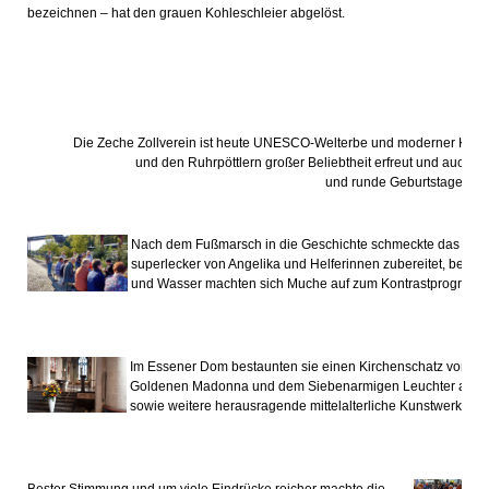
bezeichnen – hat den grauen Kohleschleier abgelöst.
Die Zeche Zollverein ist heute UNESCO-Welterbe und moderner Kultur
und den Ruhrpöttlern großer Beliebtheit erfreut und auch s
und runde Geburtstage ist.
Nach dem Fußmarsch in die Geschichte schmeckte das ansc
superlecker von Angelika und Helferinnen zubereitet, besonde
und Wasser machten sich Muche auf zum Kontrastprogramm 
Im Essener Dom bestaunten sie einen Kirchenschatz von e
Goldenen Madonna und dem Siebenarmigen Leuchter aus de
sowie weitere herausragende mittelalterliche Kunstwerke.