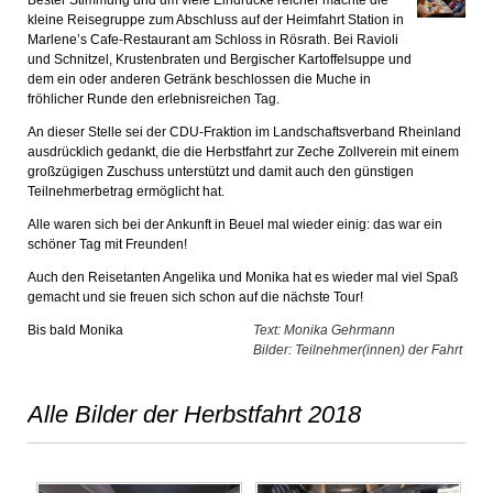
Bester Stimmung und um viele Eindrücke reicher machte die
kleine Reisegruppe zum Abschluss auf der Heimfahrt Station in
Marlene’s Cafe-Restaurant am Schloss in Rösrath. Bei Ravioli
und Schnitzel, Krustenbraten und Bergischer Kartoffelsuppe und
dem ein oder anderen Getränk beschlossen die Muche in
fröhlicher Runde den erlebnisreichen Tag.
An dieser Stelle sei der CDU-Fraktion im Landschaftsverband Rheinland
ausdrücklich gedankt, die die Herbstfahrt zur Zeche Zollverein mit einem
großzügigen Zuschuss unterstützt und damit auch den günstigen
Teilnehmerbetrag ermöglicht hat.
Alle waren sich bei der Ankunft in Beuel mal wieder einig: das war ein
schöner Tag mit Freunden!
Auch den Reisetanten Angelika und Monika hat es wieder mal viel Spaß
gemacht und sie freuen sich schon auf die nächste Tour!
Bis bald Monika
Text: Monika Gehrmann
Bilder: Teilnehmer(innen) der Fahrt
Alle Bilder der Herbstfahrt 2018