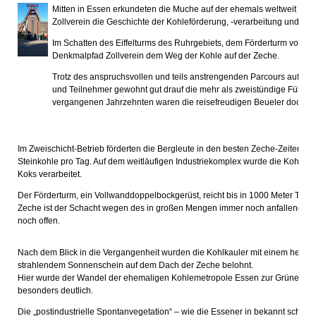
Mitten in Essen erkundeten die Muche auf der ehemals weltweit mod
Zollverein die Geschichte der Kohleförderung, -verarbeitung und di
Im Schatten des Eiffelturms des Ruhrgebiets, dem Förderturm von Sch
Denkmalpfad Zollverein dem Weg der Kohle auf der Zeche.
Trotz des anspruchsvollen und teils anstrengenden Parcours auf de
und Teilnehmer gewohnt gut drauf die mehr als zweistündige Führu
vergangenen Jahrzehnten waren die reisefreudigen Beueler doch über 
Im Zweischicht-Betrieb förderten die Bergleute in den besten Zeche-Zeiten r
Steinkohle pro Tag. Auf dem weitläufigen Industriekomplex wurde die Kohle sort
Koks verarbeitet.
Der Förderturm, ein Vollwanddoppelbockgerüst, reicht bis in 1000 Meter Tiefe.
Zeche ist der Schacht wegen des in großen Mengen immer noch anfallende
noch offen.
Nach dem Blick in die Vergangenheit wurden die Kohlkauler mit einem herrl
strahlendem Sonnenschein auf dem Dach der Zeche belohnt.
Hier wurde der Wandel der ehemaligen Kohlemetropole Essen zur Grünen Ha
besonders deutlich.
Die „postindustrielle Spontanvegetation“ – wie die Essener in bekannt schno